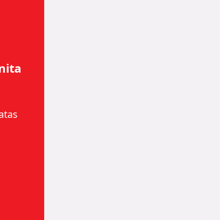
nita
atas